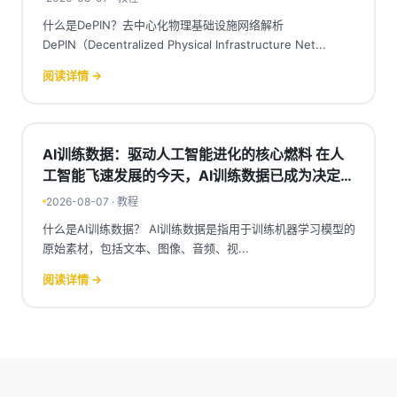
什么是DePIN？去中心化物理基础设施网络解析
DePIN（Decentralized Physical Infrastructure Net...
阅读详情 →
AI训练数据：驱动人工智能进化的核心燃料 在人
工智能飞速发展的今天，AI训练数据已成为决定模
型性能优劣的关键因素。无论是自然语言处理、计
2026-08-07 · 教程
算机视觉，还是生成式AI，高质量的训练数据都是
什么是AI训练数据？ AI训练数据是指用于训练机器学习模型的
支撑算法发挥潜力的基石。对于关注前沿科技的投
原始素材，包括文本、图像、音频、视...
资者与开发者而言，理解AI训练数据的价值、来源
阅读详情 →
与挑战，正变得前所未有的重要。