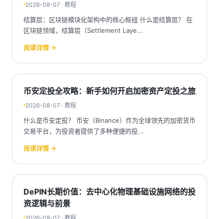
信息来撰写关于「结算层」的SEO文章。让我整理
2026-08-07 · 教程
关键信息并撰写文章。让我查看另一个关于结算层
结算层：区块链模块化架构中的核心枢纽 什么是结算层？ 在
的详细页面。我已经获得了关于结算层的详细信
区块链领域，结算层（Settlement Laye...
息。现在让我获取更多关于交易结算的相关信息，
阅读详情 →
特别是关于币安平台上的结算。我已经收集了足够
的信息来撰写一篇关于「结算层」的SEO文章。现
在让我开始撰写。
币安定投全攻略：新手如何开启加密资产定投之旅
2026-08-07 · 教程
什么是币安定投？ 币安（Binance）作为全球领先的加密货币
交易平台，为投资者提供了多种便捷的投...
阅读详情 →
DePIN长期价值：去中心化物理基础设施网络的投
资逻辑与前景
2026-08-07 · 教程