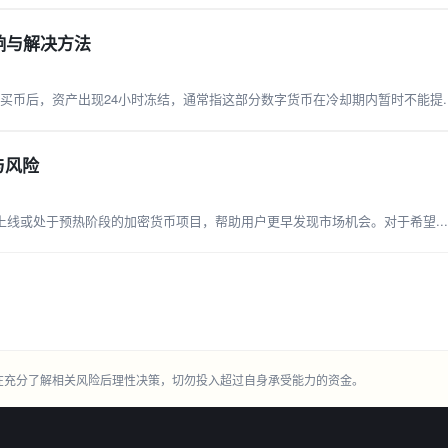
响与解决方法
分法币买币后，资产出现24小时冻结，通常指这部分数字货币在冷却期内暂时不能提..
与风险
上线或处于预热阶段的加密货币项目，帮助用户更早发现市场机会。对于希望...
在充分了解相关风险后理性决策，切勿投入超过自身承受能力的资金。