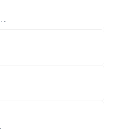
...
.