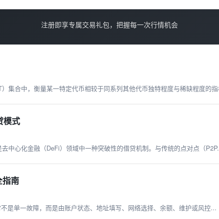
注册即享专属交易礼包，把握每一次行情机会
FT）集合中，衡量某一特定代币相较于同系列其他代币独特程度与稀缺程度的指标.
贷模式
ng）是去中心化金融（DeFi）领域中一种突破性的借贷机制。与传统的点对点（P2P..
全指南
常不是单一故障，而是由账户状态、地址填写、网络选择、余额、维护或风控...