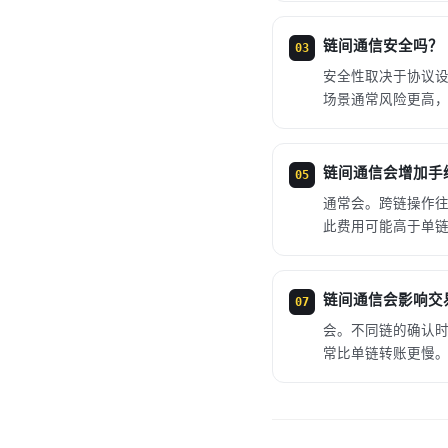
链间通信安全吗？
03
安全性取决于协议
场景通常风险更高
链间通信会增加手
05
通常会。跨链操作
此费用可能高于单
链间通信会影响交
07
会。不同链的确认
常比单链转账更慢