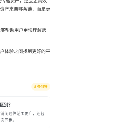
只传递资产，还会更高效
资产来自哪条链，而是更
能够帮助用户更快理解跨
户体验之间找到更好的平
8 条问答
区别？
，链间通信范围更广，还包
状态同步。