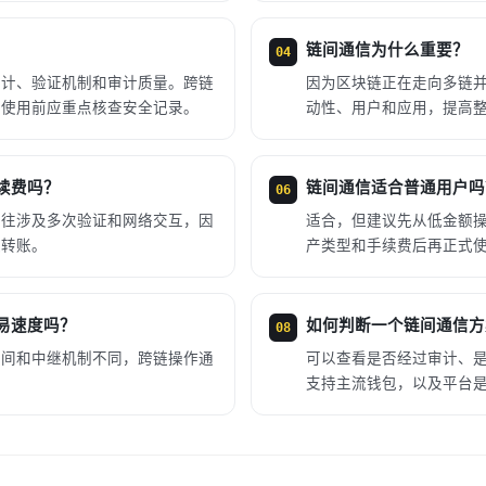
链间通信为什么重要？
04
设计、验证机制和审计质量。跨链
因为区块链正在走向多链
，使用前应重点核查安全记录。
动性、用户和应用，提高
续费吗？
链间通信适合普通用户吗
06
往往涉及多次验证和网络交互，因
适合，但建议先从低金额
链转账。
产类型和手续费后再正式
易速度吗？
如何判断一个链间通信方
08
时间和中继机制不同，跨链操作通
可以查看是否经过审计、
。
支持主流钱包，以及平台