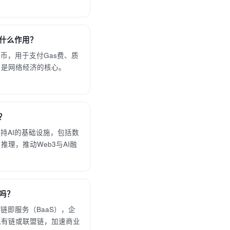
中有什么作用？
生代币，用于支付Gas费、质
，是网络经济的核心。
吗？
建支持AI的基础设施，包括数
理，推动Web3与AI融
用吗？
区块链即服务（BaaS），企
私有链或联盟链，加速商业