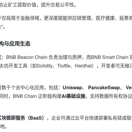
防止矿工提取价值，提升交易公平性。
in 不仅局限于金融领域，更深度赋能供应链管理、医疗健康、投
”。
术架构与应用生态
成：BNB Beacon Chain 负责治理与质押，而BNB Smart Cha
容以太坊开发工具（如Solidity、Truffle、Hardhat），开发
已孕育数千个去中心化应用，包括：
Uniswap
、
PancakeSwap
、
Ve
同时，BNB Chain 正积极构建
AI基础设施
，支持数据所有权协议
区块链即服务（BaaS）
，企业可通过云平台快速部署私有链或联
地。