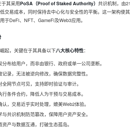
新在于其采用
PoSA（Proof of Staked Authority）
共识机制，由2
低交易成本，同时保持去中心化与安全性的平衡。这一架构使其
DeFi、NFT、GameFi及Web3应用。
势
崛起，关键在于其具备以下
八大核心特性
：
权分布给用户，而非由银行、政府或单一公司垄断。
被记录，无法被逆向修改，确保数据完整性。
对全网节点可见，支持即时验证与审计。
执行条件合约，降低人为干预与交易成本。
确认，交易近乎实时处理，媲美Web2体验。
学与共识机制防范篡改，保障用户资产安全。
链资产与数据互通，打破生态孤岛。