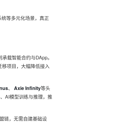
票系统等多元化场景，真正
in 则承载智能合约与DApp。
者可无缝迁移项目，大幅降低接入
nus
、
Axie Infinity
等头
、AI模型训练与推理，推
盟链，无需自建基础设