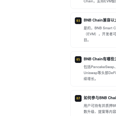
Chain，支持EV
BNB Chain兼容
03
是的，BNB Smar
（EVM），开发者可使
目。
BNB Chain有
05
包括PancakeSwap、V
Uniswap等头部D
续增长。
如何参与BNB Ch
07
用户可持有并质押B
数升级、提案等内