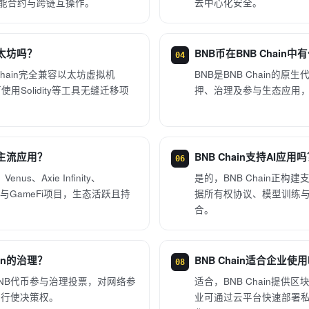
M智能合约与跨链互操作。
去中心化安全。
以太坊吗？
BNB币在BNB Chain
04
t Chain完全兼容以太坊虚拟机
BNB是BNB Chain的原
用Solidity等工具无缝迁移项
押、治理及参与生态应用
哪些主流应用？
BNB Chain支持AI应用
06
enus、Axie Infinity、
是的，BNB Chain正构
eFi与GameFi项目，生态活跃且持
据所有权协议、模型训练与推
合。
ain的治理？
BNB Chain适合企业使
08
NB代币参与治理投票，对网络参
适合，BNB Chain提供
容行使决策权。
业可通过云平台快速部署