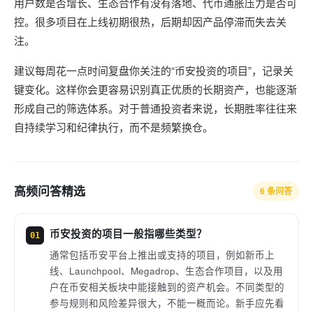
用户数是否增长、生态合作有没有落地、代币通胀压力是否可
控。很多项目在上线初期很热，后期却因产品停滞而失去关
注。
建议每周花一点时间复盘你关注的“币安投资的项目”，记录关
键变化。这样你会更容易识别真正优质的长期资产，也能逐渐
形成自己的筛选体系。对于普通投资者来说，长期胜率往往来
自持续学习和纪律执行，而不是频繁换仓。
高频问答精选
6 条问答
币安投资的项目一般指哪些类型？
01
通常包括币安平台上推出或支持的项目，例如新币上
线、Launchpool、Megadrop、生态合作项目，以及用
户在币安相关板块中能接触到的资产机会。不同类型的
参与规则和风险差异很大，不能一概而论。新手应先看