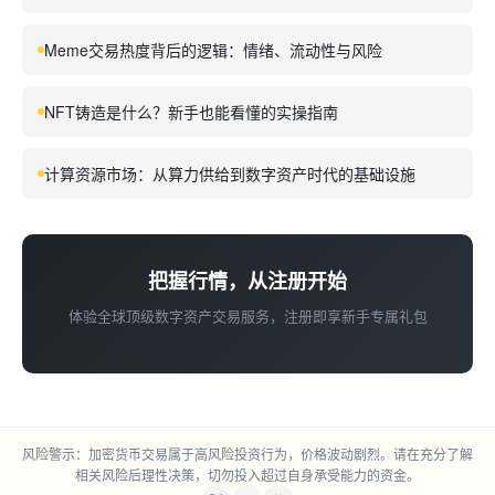
算层的详细信息。现在让我获取更多关于交易结算的相关信
息，特别是关于币安平台上的结算。我已经收集了足够的信
Meme交易热度背后的逻辑：情绪、流动性与风险
息来撰写一篇关于「结算层」的SEO文章。现在让我开始撰
写。
NFT铸造是什么？新手也能看懂的实操指南
计算资源市场：从算力供给到数字资产时代的基础设施
把握行情，从注册开始
体验全球顶级数字资产交易服务，注册即享新手专属礼包
风险警示：加密货币交易属于高风险投资行为，价格波动剧烈。请在充分了解
相关风险后理性决策，切勿投入超过自身承受能力的资金。