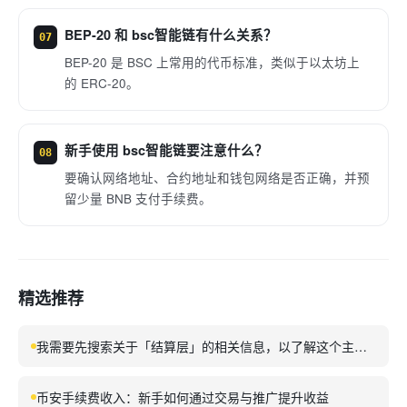
BEP-20 和 bsc智能链有什么关系？
07
BEP-20 是 BSC 上常用的代币标准，类似于以太坊上
的 ERC-20。
新手使用 bsc智能链要注意什么？
08
要确认网络地址、合约地址和钱包网络是否正确，并预
留少量 BNB 支付手续费。
精选推荐
我需要先搜索关于「结算层」的相关信息，以了解这个主题
的具体含义和内容。我已经获得了足够的信息来撰写关于
「结算层」的SEO文章。让我整理关键信息并撰写文章。让
币安手续费收入：新手如何通过交易与推广提升收益
我查看另一个关于结算层的详细页面。我已经获得了关于结