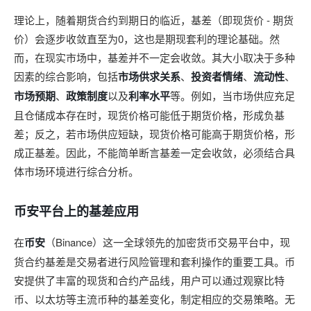
理论上，随着期货合约到期日的临近，基差（即现货价 - 期货
价）会逐步收敛直至为0，这也是期现套利的理论基础。然
而，在现实市场中，基差并不一定会收敛。其大小取决于多种
因素的综合影响，包括
市场供求关系
、
投资者情绪
、
流动性
、
市场预期
、
政策制度
以及
利率水平
等。例如，当市场供应充足
且仓储成本存在时，现货价格可能低于期货价格，形成负基
差；反之，若市场供应短缺，现货价格可能高于期货价格，形
成正基差。因此，不能简单断言基差一定会收敛，必须结合具
体市场环境进行综合分析。
币安平台上的基差应用
在
币安
（Binance）这一全球领先的加密货币交易平台中，现
货合约基差是交易者进行风险管理和套利操作的重要工具。币
安提供了丰富的现货和合约产品线，用户可以通过观察比特
币、以太坊等主流币种的基差变化，制定相应的交易策略。无