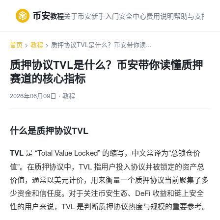
币安
教程
关于币安
新手入门
安全中心
费用说明
帮助与支持
首页
>
教程
> 质押协议TVL是什么？币安带你读...
质押协议TVL是什么？币安带你读懂质押
赛道的核心指标
2026年06月09日 · 教程
什么是质押协议TVL
TVL
是 “Total Value Locked” 的缩写，中文常译为“总锁仓价
值”。在质押协议中，TVL 指用户投入协议并被锁定的资产总
价值，通常以美元计价，用来衡量一个质押协议当前聚集了多
少资金和信任度。对于关注币安生态、DeFi 收益和链上安全
性的用户来说，TVL 是判断质押协议热度与规模的重要参考。