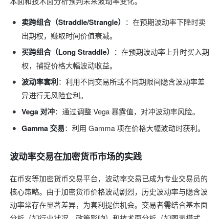
本面和技术面分析预判未来波动率变化。
卖跨组合（Straddle/Strangle）
：在预期波动率下降时卖
出期权，赚取时间价值衰减。
买跨组合（Long Straddle）
：在预期波动率上升时买入期
权，捕捉价格大幅波动收益。
波动率套利
：利用不同交易所或不同期限间隐含波动率差
异进行无风险套利。
Vega 对冲
：通过调整 Vega 暴露值，对冲波动率风险。
Gamma 交易
：利用 Gamma 项在价格大幅波动时获利。
波动率交易在加密货币市场的实践
在币安等加密货币交易平台，波动率交易已成为专业交易员的
核心策略。由于加密货币价格波动剧烈，历史波动率与隐含波
动率常存在显著差异，为套利提供机会。交易者需结合基本面
分析（如行业状况、政策影响）和技术面分析（如图表模式、