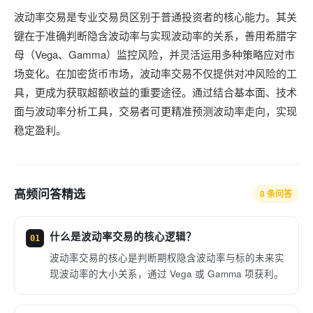
波动率交易是专业交易员区别于普通投资者的核心能力。其关
键在于准确判断隐含波动率与实现波动率的关系，善用希腊字
母（Vega、Gamma）监控风险，并灵活运用多种策略应对市
场变化。在加密货币市场，波动率交易不仅提供对冲风险的工
具，更成为获取超额收益的重要途径。通过结合基本面、技术
面与波动率分析工具，交易者可更精准预测波动率走向，实现
稳定盈利。
高频问答精选
8 条问答
什么是波动率交易的核心逻辑？
01
波动率交易的核心是判断期权隐含波动率与标的未来实
现波动率的大小关系，通过 Vega 或 Gamma 项获利。