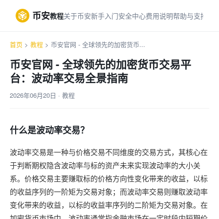
币安
教程
关于币安
新手入门
安全中心
费用说明
帮助与支持
首页
>
教程
> 币安官网 - 全球领先的加密货币...
币安官网 - 全球领先的加密货币交易平
台：波动率交易全景指南
2026年06月20日 · 教程
什么是波动率交易？
波动率交易是一种与价格交易不同维度的交易方式，其核心在
于判断期权隐含波动率与标的资产未来实现波动率的大小关
系。价格交易主要赚取标的价格方向性变化带来的收益，以标
的收益序列的一阶矩为交易对象；而波动率交易则赚取波动率
变化带来的收益，以标的收益率序列的二阶矩为交易对象。在
加密货币市场中，波动率通常指金融市场在一定时段内短期价