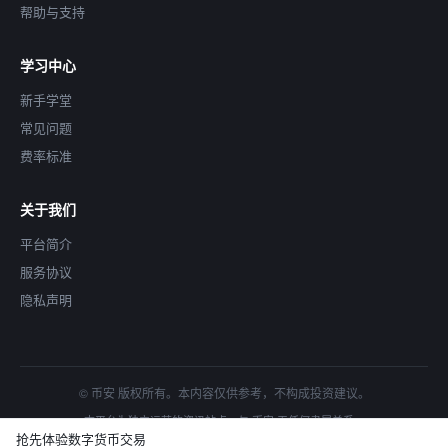
帮助与支持
学习中心
新手学堂
常见问题
费率标准
关于我们
平台简介
服务协议
隐私声明
© 币安 版权所有。本内容仅供参考，不构成投资建议。
本平台为独立运营的资讯站点，与 币安 无任何隶属关系。
抢先体验数字货币交易