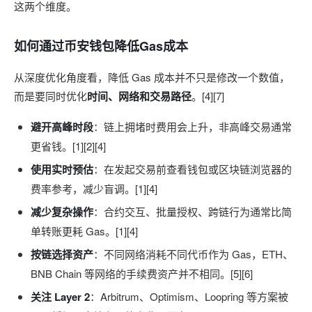
这两个维度。
如何通过币安钱包降低Gas成本
从深度优化角度看，降低 Gas 成本并不只是修改一个数值，
而是要同时优化
时间、网络和交易路径
。[4][7]
避开高峰时段
：链上拥堵时费用会上升，非高峰交易通常
更省钱。[1][2][4]
使用实时预估
：在发起交易前查看钱包或区块链浏览器的
费率参考，减少盲调。[1][4]
减少复杂操作
：合约交互、批量授权、跨链行为通常比简
单转账更耗 Gas。[1][4]
按链选择资产
：不同网络消耗不同代币作为 Gas，ETH、
BNB Chain 等网络的手续费资产并不相同。[5][6]
关注 Layer 2
：Arbitrum、Optimism、Loopring 等方案被